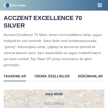
ACCZENT EXCELLENCE 70
SILVER
Acczent Excellence 70 Silver, birinci sınıf özelliklere sahip, uygun
maliyetli bir vinil zemindir. Sekiz farklı renk kombinasyonunda
“gümüş” dokunuşlara sahip, çağdaş ve benzersiz işlemeli bir
mineral tasarım içerir. Aşırı dayanıklılık ve uygun maliyetli bakım
için ticari markalı Top Clean XP yüzey korumamız ile işlem
görmüştür.
TASARIMLAR
TEKNIK ÖZELLIKLER
DÖKÜMANLAR
Silver BEIGE
HIZLI BAKIŞ