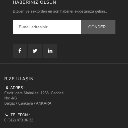
HABERINIZ OLSUN
Bizden ve sektörden en son haberler e-postanıza gelsin..
BIZE ULAŞIN
ADRES :
Cevizlidere Mahallesi 1238. Caddesi
No: 4/B
Balgat / Çankaya / ANKARA
TELEFON :
0 (312) 473 36 32