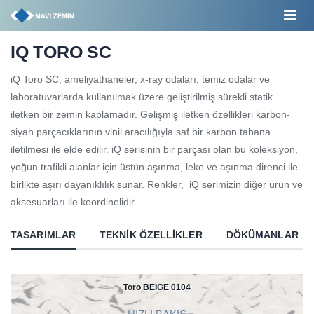
IQ TORO SC
iQ Toro SC, ameliyathaneler, x-ray odaları, temiz odalar ve
laboratuvarlarda kullanılmak üzere geliştirilmiş sürekli statik
iletken bir zemin kaplamadır. Gelişmiş iletken özellikleri karbon-
siyah parçacıklarının vinil aracılığıyla saf bir karbon tabana
iletilmesi ile elde edilir. iQ serisinin bir parçası olan bu koleksiyon,
yoğun trafikli alanlar için üstün aşınma, leke ve aşınma direnci ile
birlikte aşırı dayanıklılık sunar. Renkler, iQ serimizin diğer ürün ve
aksesuarları ile koordinelidir.
TASARIMLAR
TEKNIK ÖZELLIKLER
DÖKÜMANLAR
Toro BEIGE 0104