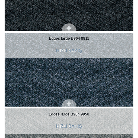
Edges large B964 8811
HIZLI BAKIŞ
Edges large B964 9950
HIZLI BAKIŞ