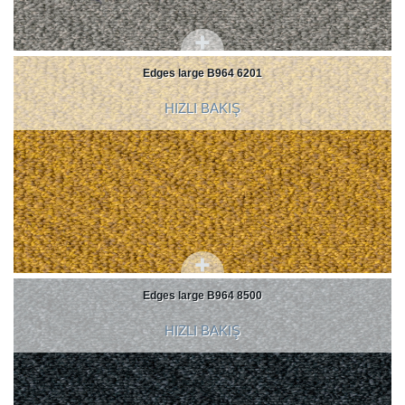
Edges large B964 6201
HIZLI BAKIŞ
Edges large B964 8500
HIZLI BAKIŞ