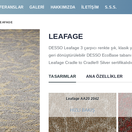
FERANSLAR
GALERI
HAKKIMIZDA
İLETIŞIM
S.S.S.
EAFAGE
LEAFAGE
DESSO Leafage 3 çarpıcı renkte şık, klasik ya
geri dönüştürülebilir DESSO EcoBase tabanı 
Leafage Cradle to Cradle® Silver sertifikalıdı
TASARIMLAR
ANA ÖZELLIKLER
Leafage AA20 2042
HIZLI BAKIŞ