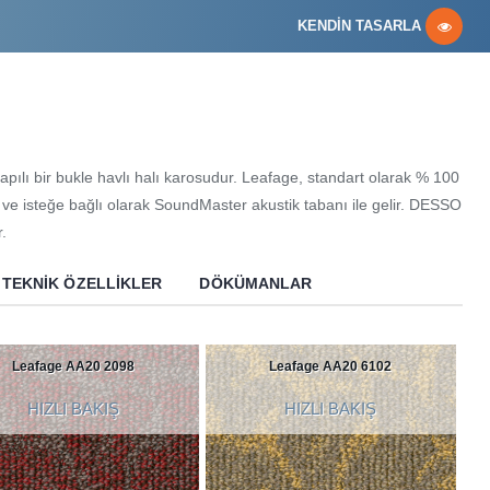
KENDİN TASARLA
pılı bir bukle havlı halı karosudur. Leafage, standart olarak % 100
ve isteğe bağlı olarak SoundMaster akustik tabanı ile gelir. DESSO
r.
TEKNIK ÖZELLIKLER
DÖKÜMANLAR
Leafage AA20 2098
Leafage AA20 6102
HIZLI BAKIŞ
HIZLI BAKIŞ