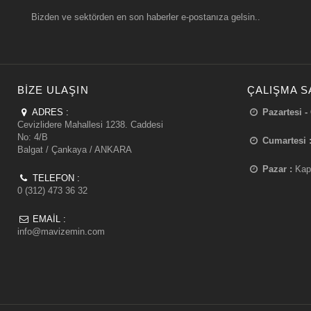
Bizden ve sektörden en son haberler e-postanıza gelsin..
BIZE ULAŞIN
ÇALIŞMA S
ADRES :
Pazartesi -
Cevizlidere Mahallesi 1238. Caddesi
No: 4/B
Cumartesi 
Balgat / Çankaya / ANKARA
Pazar :
Kap
TELEFON :
0 (312) 473 36 32
EMAIL :
info@mavizemin.com