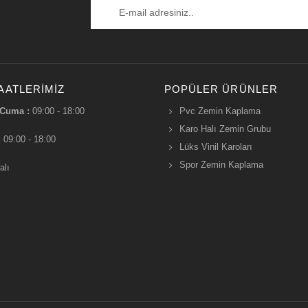
AATLERIMIZ
POPÜLER ÜRÜNLER
 Cuma :
09:00 - 18:00
Pvc Zemin Kaplama
Karo Halı Zemin Grubu
:
09:00 - 18:00
Lüks Vinil Karoları
Spor Zemin Kaplama
alı