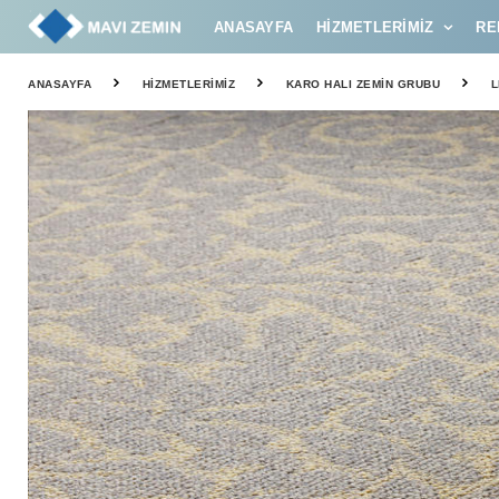
ANASAYFA
HIZMETLERIMIZ
RE
ANASAYFA
HIZMETLERIMIZ
KARO HALI ZEMIN GRUBU
L