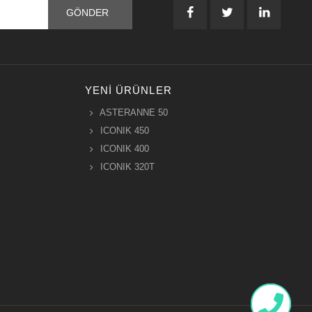
YENI ÜRÜNLER
ASTERANNE 50
ICONIK 450
ICONIK 400
ICONIK 320T