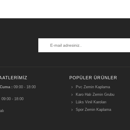
AATLERIMIZ
POPÜLER ÜRÜNLER
 Cuma :
09:00 - 18:00
Pvc Zemin Kaplama
Karo Halı Zemin Grubu
:
09:00 - 18:00
Lüks Vinil Karoları
Spor Zemin Kaplama
alı