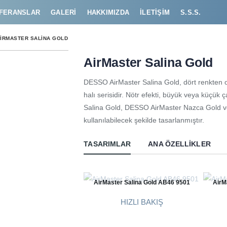
FERANSLAR
GALERI
HAKKIMIZDA
İLETIŞIM
S.S.S.
IRMASTER SALINA GOLD
AirMaster Salina Gold
DESSO AirMaster Salina Gold, dört renkten ol
halı serisidir. Nötr efekti, büyük veya küçük
Salina Gold, DESSO AirMaster Nazca Gold ve
kullanılabilecek şekilde tasarlanmıştır.
TASARIMLAR
ANA ÖZELLIKLER
AirMaster Salina Gold AB46 9501
AirM
HIZLI BAKIŞ