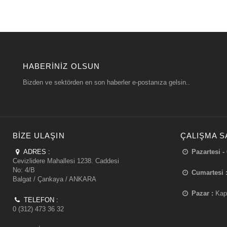
HABERINIZ OLSUN
Bizden ve sektörden en son haberler e-postanıza gelsin..
BIZE ULAŞIN
ÇALIŞMA S
ADRES :
Pazartesi -
Cevizlidere Mahallesi 1238. Caddesi
No: 4/B
Cumartesi 
Balgat / Çankaya / ANKARA
Pazar :
Kap
TELEFON :
0 (312) 473 36 32