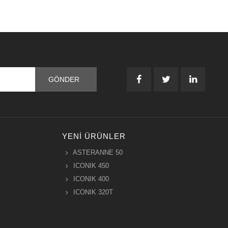
YENI ÜRÜNLER
ASTERANNE 50
ICONIK 450
ICONIK 400
ICONIK 320T