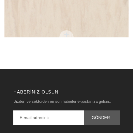
HABERINIZ OLSUN
Bizden ve sektörden en son haberler e-postanıza gelsin..