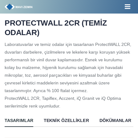
PROTECTWALL 2CR (TEMİZ
ODALAR)
Laboratuvarlar ve temiz odalar için tasarlanan ProtectWALL 2CR,
duvarları darbelere, çizilmelere ve lekelere karşı koruyan yüksek
performanslı bir vinil duvar kaplamasıdır. Esnek ve kurulumu
kolay bu malzeme, hijyenik kurulumu sağlamak için havadaki
mikroplar, toz, aerosol parçacıkları ve kimyasal buharlar gibi
çevresel kirletici maddelerin seviyesini azaltmak üzere
tasarlanmıştır. Ayrıca % 100 ftalat içermez.
ProtectWALL 2CR, Tapiflex, Acczent, iQ Granit ve iQ Optima
serilerimizle renk uyumludur.
TASARIMLAR
TEKNIK ÖZELLIKLER
DÖKÜMANLAR