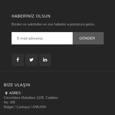
HABERINIZ OLSUN
Bizden ve sektörden en son haberler e-postanıza gelsin..
BIZE ULAŞIN
ADRES :
Cevizlidere Mahallesi 1238. Caddesi
No: 4/B
Balgat / Çankaya / ANKARA