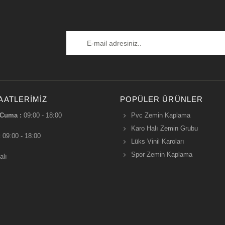
AATLERIMIZ
POPÜLER ÜRÜNLER
 Cuma :
09:00 - 18:00
Pvc Zemin Kaplama
Karo Halı Zemin Grubu
:
09:00 - 18:00
Lüks Vinil Karoları
Spor Zemin Kaplama
alı