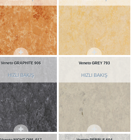
Veneto GRAPHITE 906
Veneto GREY 793
HIZLI BAKIŞ
HIZLI BAKIŞ
Veneto NIGHT OWL 917
Veneto PEBBLE 604