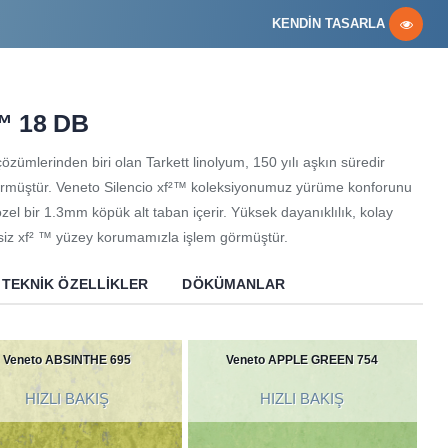
KENDİN TASARLA
™ 18 DB
özümlerinden biri olan Tarkett linolyum, 150 yılı aşkın süredir
ir görmüştür. Veneto Silencio xf²™ koleksiyonumuz yürüme konforunu
el bir 1.3mm köpük alt taban içerir. Yüksek dayanıklılık, kolay
rsiz xf² ™ yüzey korumamızla işlem görmüştür.
TEKNIK ÖZELLIKLER
DÖKÜMANLAR
Veneto ABSINTHE 695
Veneto APPLE GREEN 754
HIZLI BAKIŞ
HIZLI BAKIŞ