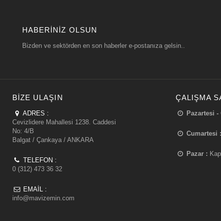
HABERINIZ OLSUN
Bizden ve sektörden en son haberler e-postanıza gelsin..
BIZE ULAŞIN
ÇALIŞMA S
ADRES :
Pazartesi -
Cevizlidere Mahallesi 1238. Caddesi
No: 4/B
Cumartesi 
Balgat / Çankaya / ANKARA
Pazar :
Kap
TELEFON :
0 (312) 473 36 32
EMAIL :
info@mavizemin.com