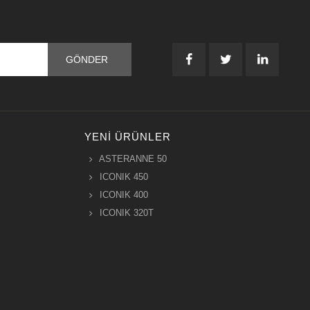
YENI ÜRÜNLER
ASTERANNE 50
ICONIK 450
ICONIK 400
ICONIK 320T