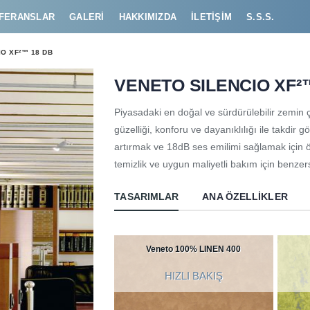
FERANSLAR
GALERI
HAKKIMIZDA
İLETIŞIM
S.S.S.
O XF²™ 18 DB
VENETO SILENCIO XF²
Piyasadaki en doğal ve sürdürülebilir zemin ç
güzelliği, konforu ve dayanıklılığı ile takd
artırmak ve 18dB ses emilimi sağlamak için öz
temizlik ve uygun maliyetli bakım için benze
TASARIMLAR
ANA ÖZELLIKLER
Veneto 100% LINEN 400
HIZLI BAKIŞ