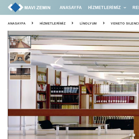
ANASAYFA
HIZMETLERIMIZ
RE
ANASAYFA
HIZMETLERIMIZ
LINOLYUM
VENETO SILENCI