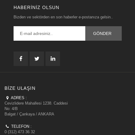
HABERINIZ OLSUN
Bizden ve sektörden en son haberler e-postanıza gelsin..
BIZE ULAŞIN
ADRES :
Cevizlidere Mahallesi 1238. Caddesi
No: 4/B
Balgat / Çankaya / ANKARA
TELEFON :
0 (312) 473 36 32