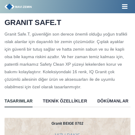
GRANIT SAFE.T
Granit Safe.T, güvenliğin son derece önemli olduğu yoğun trafikli
ıslak alanlar için dayanıklı bir zemin çözümüdür. Çıplak ayaklar
için güvenli bir tutuş sağlar ve hatta zemin sabun ve su ile kaplı
olsa bile kayma riskini azaltır. Ve her zaman temiz kalması için,
patentli markamız Safety Clean XP yüzeyi lekelerden korur ve
bakımı kolaylaştırır. Koleksiyondaki 16 renk, IQ Granit çok
çözümlü ailesinin diğer ürün ve aksesuarları ile de uyumlu
olabilmesi için özel olarak tasarlanmıştır.
TASARIMLAR
TEKNIK ÖZELLIKLER
DÖKÜMANLAR
Granit BEIGE 0702