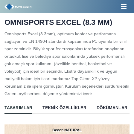
OMNISPORTS EXCEL (8.3 MM)
Omnisports Excel (8.3mm), optimum konfor ve performans
sağlayan ve EN 14904 standardı kapsamında P1 uyumlu bir vinil
spor zeminidir. Büyük spor federasyonları tarafından onaylanan,
ortaokul, lise ve belediye spor salonlarında yüksek performanslı
çok amaçlı spor kullanımı (özellikle hentbol, ​​basketbol ve
voleybol) için ideal bir seçimdir. Ekstra dayanıklılık ve uygun
maliyetli bakım için ticari markamız Top Clean XP yüzey
korumamız ile işlem görmüştür. Kurulum seçenekleri sürdürülebilir
GreenLay® serbest döşeme yöntemimizi içerir.
TASARIMLAR
TEKNIK ÖZELLIKLER
DÖKÜMANLAR
Beech NATURAL