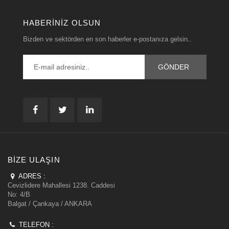
HABERINIZ OLSUN
Bizden ve sektörden en son haberler e-postanıza gelsin..
BIZE ULAŞIN
ADRES :
Cevizlidere Mahallesi 1238. Caddesi
No: 4/B
Balgat / Çankaya / ANKARA
TELEFON :