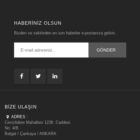
HABERINIZ OLSUN
Bizden ve sektörden en son haberler e-postanıza gelsin..
BIZE ULAŞIN
ADRES :
Cevizlidere Mahallesi 1238. Caddesi
No: 4/B
Balgat / Çankaya / ANKARA