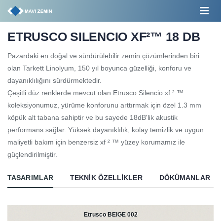
ETRUSCO SILENCIO XF²™ 18 DB
Pazardaki en doğal ve sürdürülebilir zemin çözümlerinden biri
olan Tarkett Linolyum, 150 yıl boyunca güzelliği, konforu ve
dayanıklılığını sürdürmektedir.
Çeşitli düz renklerde mevcut olan Etrusco Silencio xf ² ™
koleksiyonumuz, yürüme konforunu arttırmak için özel 1.3 mm
köpük alt tabana sahiptir ve bu sayede 18dB'lik akustik
performans sağlar. Yüksek dayanıklılık, kolay temizlik ve uygun
maliyetli bakım için benzersiz xf ² ™ yüzey korumamız ile
güçlendirilmiştir.
TASARIMLAR
TEKNIK ÖZELLIKLER
DÖKÜMANLAR
Etrusco BEIGE 002