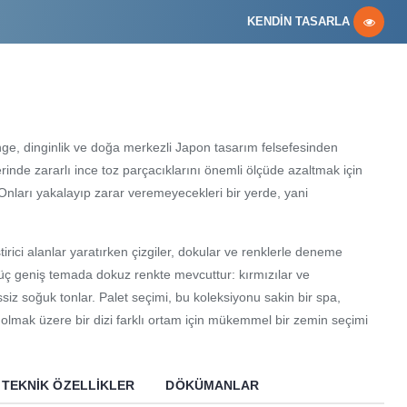
KENDİN TASARLA
e, dinginlik ve doğa merkezli Japon tasarım felsefesinden
lerinde zararlı ince toz parçacıklarını önemli ölçüde azaltmak için
. Onları yakalayıp zarar veremeyecekleri bir yerde, yani
irici alanlar yaratırken çizgiler, dokular ve renklerle deneme
 üç geniş temada dokuz renkte mevcuttur: kırmızılar ve
siz soğuk tonlar. Palet seçimi, bu koleksiyonu sakin bir spa,
l olmak üzere bir dizi farklı ortam için mükemmel bir zemin seçimi
TEKNIK ÖZELLIKLER
DÖKÜMANLAR