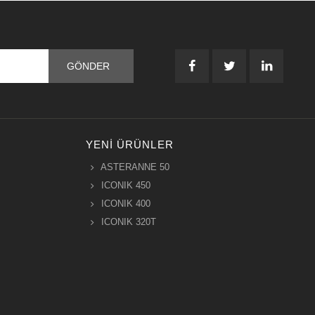
YENI ÜRÜNLER
ASTERANNE 50
ICONIK 450
ICONIK 400
ICONIK 320T