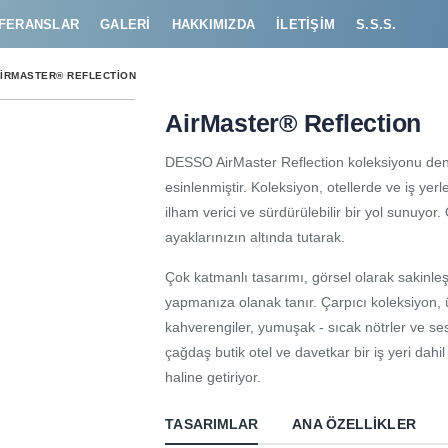
FERANSLAR
GALERI
HAKKIMIZDA
İLETIŞIM
S.S.S.
IRMASTER® REFLECTION
AirMaster® Reflection
DESSO AirMaster Reflection koleksiyonu deng
esinlenmiştir. Koleksiyon, otellerde ve iş yer
ilham verici ve sürdürülebilir bir yol sunuyor
ayaklarınızın altında tutarak.
Çok katmanlı tasarımı, görsel olarak sakinleşt
yapmanıza olanak tanır. Çarpıcı koleksiyon,
kahverengiler, yumuşak - sıcak nötrler ve ses
çağdaş butik otel ve davetkar bir iş yeri dahi
haline getiriyor.
TASARIMLAR
ANA ÖZELLIKLER