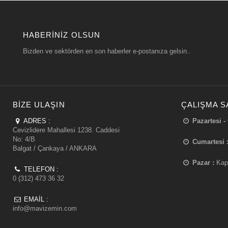
HABERINIZ OLSUN
Bizden ve sektörden en son haberler e-postanıza gelsin..
BIZE ULAŞIN
ÇALIŞMA S
ADRES :
Pazartesi -
Cevizlidere Mahallesi 1238. Caddesi
No: 4/B
Cumartesi 
Balgat / Çankaya / ANKARA
Pazar :
Kap
TELEFON :
0 (312) 473 36 32
EMAIL :
info@mavizemin.com