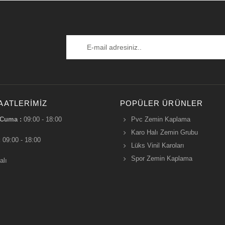
AATLERIMIZ
POPÜLER ÜRÜNLER
 Cuma :
09:00 - 18:00
Pvc Zemin Kaplama
Karo Halı Zemin Grubu
:
09:00 - 18:00
Lüks Vinil Karoları
Spor Zemin Kaplama
alı