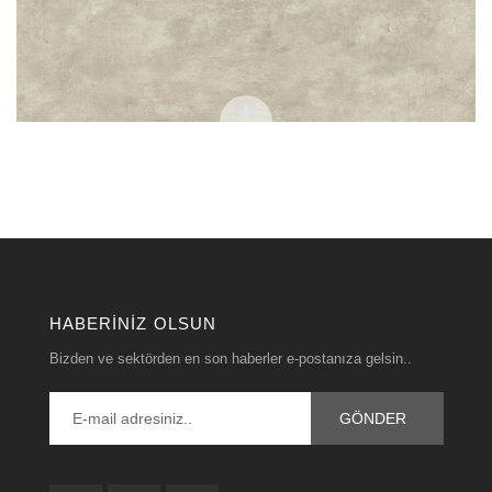
HABERINIZ OLSUN
Bizden ve sektörden en son haberler e-postanıza gelsin..