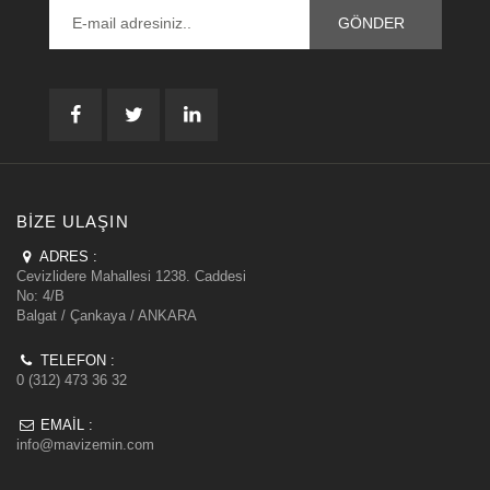
BIZE ULAŞIN
ADRES :
Cevizlidere Mahallesi 1238. Caddesi
No: 4/B
Balgat / Çankaya / ANKARA
TELEFON :
0 (312) 473 36 32
EMAIL :
info@mavizemin.com