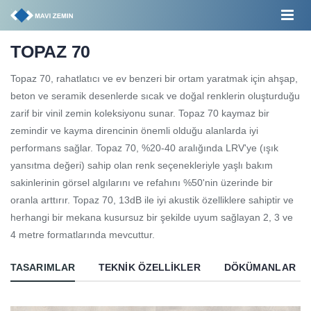
TOPAZ 70
Topaz 70, rahatlatıcı ve ev benzeri bir ortam yaratmak için ahşap,
beton ve seramik desenlerde sıcak ve doğal renklerin oluşturduğu
zarif bir vinil zemin koleksiyonu sunar. Topaz 70 kaymaz bir
zemindir ve kayma direncinin önemli olduğu alanlarda iyi
performans sağlar. Topaz 70, %20-40 aralığında LRV'ye (ışık
yansıtma değeri) sahip olan renk seçenekleriyle yaşlı bakım
sakinlerinin görsel algılarını ve refahını %50'nin üzerinde bir
oranla arttırır. Topaz 70, 13dB ile iyi akustik özelliklere sahiptir ve
herhangi bir mekana kusursuz bir şekilde uyum sağlayan 2, 3 ve
4 metre formatlarında mevcuttur.
TASARIMLAR
TEKNIK ÖZELLIKLER
DÖKÜMANLAR