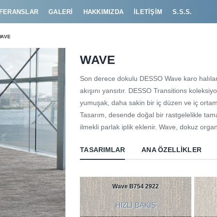
FERANSLAR
GALERI
HAKKIMIZDA
İLETIŞIM
S.S.S.
AVE
WAVE
Son derece dokulu DESSO Wave karo halıları,
akışını yansıtır. DESSO Transitions koleksiy
yumuşak, daha sakin bir iç düzen ve iç orta
Tasarım, desende doğal bir rastgelelikle tam
ilmekli parlak iplik eklenir. Wave, dokuz org
TASARIMLAR
ANA ÖZELLIKLER
Wave B754 2922
HIZLI BAKIŞ