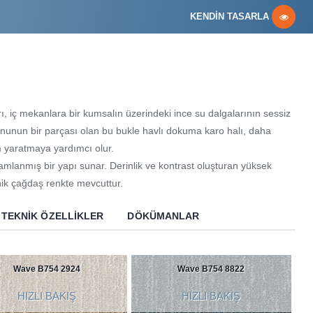
KENDİN TASARLA
 iç mekanlara bir kumsalın üzerindeki ince su dalgalarının sessiz
onunun bir parçası olan bu bukle havlı dokuma karo halı, daha
m yaratmaya yardımcı olur.
amlanmış bir yapı sunar. Derinlik ve kontrast oluşturan yüksek
anik çağdaş renkte mevcuttur.
TEKNIK ÖZELLIKLER
DÖKÜMANLAR
Wave B754 2924
Wave B754 8822
HIZLI BAKIŞ
HIZLI BAKIŞ