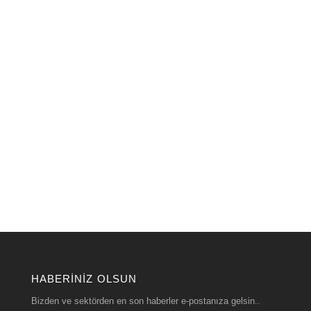
HABERINIZ OLSUN
Bizden ve sektörden en son haberler e-postanıza gelsin..