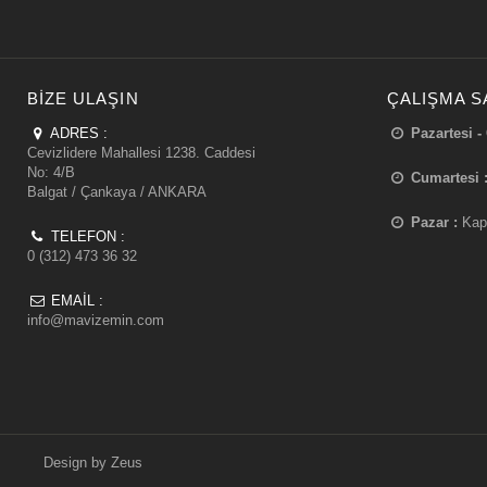
BIZE ULAŞIN
ÇALIŞMA S
ADRES :
Pazartesi -
Cevizlidere Mahallesi 1238. Caddesi
No: 4/B
Cumartesi 
Balgat / Çankaya / ANKARA
Pazar :
Kap
TELEFON :
0 (312) 473 36 32
EMAIL :
info@mavizemin.com
Design by
Zeus